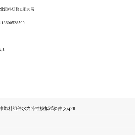
海格通信产业园科研楼D座10层
杰
18600528599
张杰
堆燃料组件水力特性模拟试验件(2).pdf