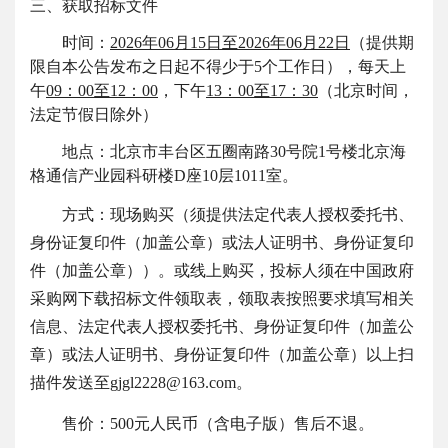
三、获取招标文件
时间：
2026年
06
月
15
日至
2026年
06
月
22
日
（提供期
限自本公告发布之日起不得少于
5个工作日），每天上
午
09：00至12：00
，下午
13：00至17：30
（北京时间，
法定节假日除外）
地点：北京市丰台区五圈南路
30号院1号楼北京海
格通信产业园科研楼D座10层1011室。
方式：现场购买（须提供法定代表人授权委托书、
身份证复印件（加盖公章）或法人证明书、身份证复印
件（加盖公章））。或线上购买，投标人须在中国政府
采购网下载招标文件领取表，领取表按照要求填写相关
信息、法定代表人授权委托书、身份证复印件（加盖公
章）或法人证明书、身份证复印件（加盖公章）以上扫
描件发送至
gjgl2228@163.com。
售价：
500元人民币（含电子版）售后不退。