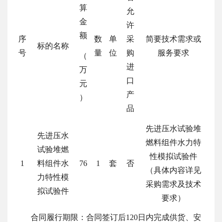
算
允
金
许
额
序
数
单
采
简要技术需求或
标的名称
号
量
位
购
服务要求
（
进
万
口
元
产
）
品
先进压水试验堆
先进压水
燃料组件水力特
试验堆燃
性模拟试验件
1
料组件水
76
1
套
否
（具体内容详见
力特性模
采购需求及技术
拟试验件
要求）
合同
履行期限：
合同签订后
120
日
内完成供货、安