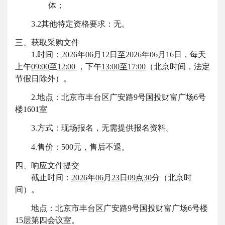
体；
3.2其他特定资格要求：无。
三、获取
采购文件
1.时间：
2026
年
06
月
12
日至
2026
年
06
月
1
6
日，每天
上午
09:00
至
12:00
，下午
13:00至17:00
（北京时间，法定
节假日除外）。
2.地点：北京市丰台区广安路9号国投财富广场6号
楼1601室
3.方式：现场报名，无需提供报名资料。
4.售价：500元，售后不退。
四、
响应文件提交
截止时间：
2026
年
06
月
23
日
09
点
30
分
（北京时
间）
。
地点：
北京市丰台区广安路
9号国投财富广场6号楼
15层第
四
会议室
。